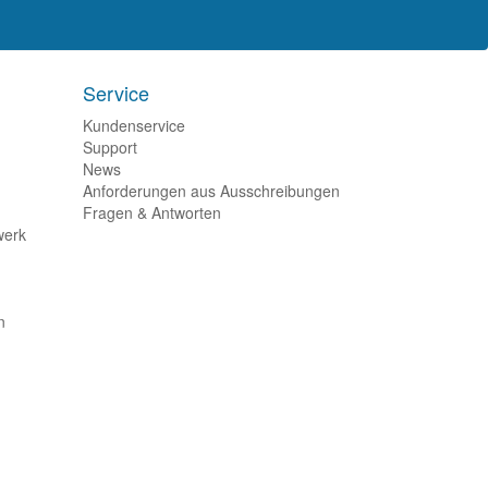
Service
Kundenservice
Support
News
Anforderungen aus Ausschreibungen
Fragen & Antworten
werk
n
©
2026
itacom GmbH
nach oben