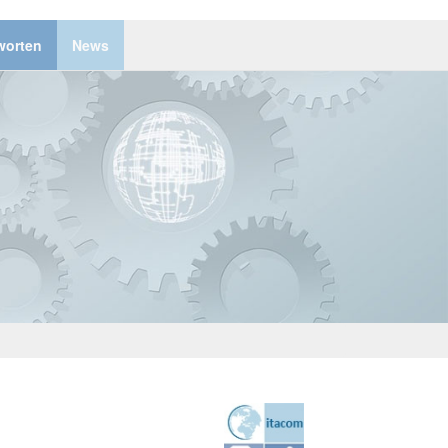
worten
News