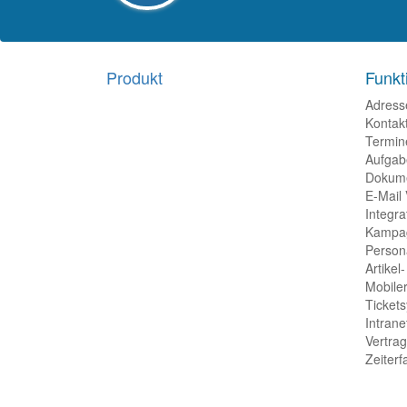
Produkt
Funkt
Adress
Kontakt
Termin
Aufgab
Dokum
E-Mail
Integra
Kampa
Person
Artikel
Mobiler
Ticket
Intrane
Vertra
Zeiter
RSS-Feed
Impressum
Datenschutz