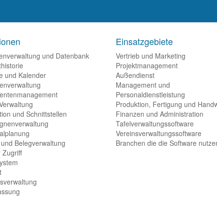
ionen
Einsatzgebiete
enverwaltung und Datenbank
Vertrieb und Marketing
historie
Projektmanagement
e und Kalender
Außendienst
enverwaltung
Management und
entenmanagement
Personaldienstleistung
 Verwaltung
Produktion, Fertigung und Hand
tion und Schnittstellen
Finanzen und Administration
gnenverwaltung
Tafelverwaltungssoftware
alplanung
Vereinsverwaltungssoftware
- und Belegverwaltung
Branchen die die Software nutze
 Zugriff
system
t
gsverwaltung
fassung