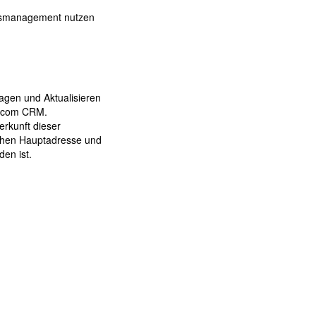
essmanagement nutzen
ragen und Aktualisieren
tacom CRM.
rkunft dieser
schen Hauptadresse und
en ist.