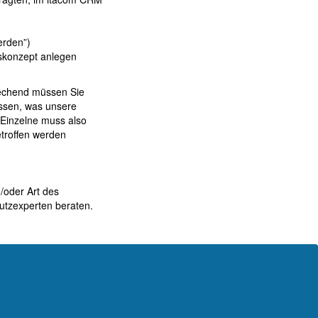
erden”)
skonzept anlegen
rechend müssen Sie
ussen, was unsere
 Einzelne muss also
etroffen werden
/oder Art des
utzexperten beraten.