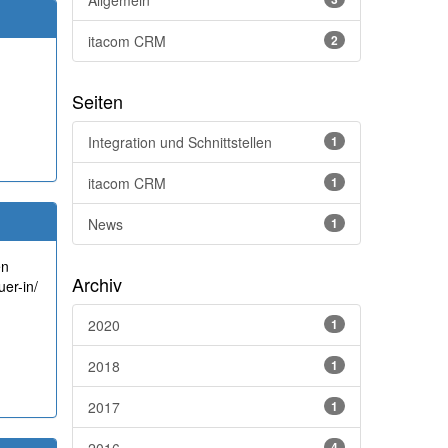
Allgemein
itacom CRM
2
Seiten
Integration und Schnittstellen
1
itacom CRM
1
News
1
en
Archiv
er-in/
2020
1
2018
1
2017
1
4